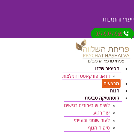
ייעוץ והזמנות
077-9977-969
הסיפור שלנו
וידאו, פודקאסט והמלצות
מבצעים
חנות
קוסמטיקה טבעית
לשימוש באזורים רגישים
עור רגוע
לעור שומני ובעייתי
טיפוח הגוף