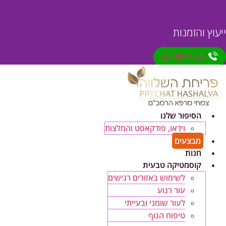
ייעוץ והזמנות
077-9977-969
הסיפור שלנו
וידאו, פודקאסט והמלצות
מבצעים
חנות
קוסמטיקה טבעית
לשימוש באזורים רגישים
עור רגוע
לעור שומני ובעייתי
טיפוח הגוף