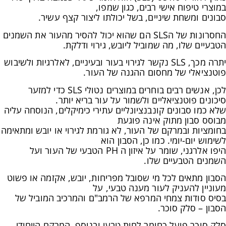
במוצרי טיפוח אישי רבים, כגון שמפו,
סבונים ומשחת שיניים, בשל יכולתו ליצור קצף עשיר.
החסרונות של הSLS הם שהוא יכול להסיר מהעור את השמנים
הטבעיים שלו, מה שמוביל ליובש, גירוי ודלקת.
יתרה מכך, SLS נקשר לגירוי בעור ובעיניים, לאלרגיות ולשיבוש
פוטנציאלי של מחסום ההגנה של העור.
לכן, אנשים רבים בוחרים במוצרים נטולי SLS כדי למזער
סיכונים פוטנציאליים ולשמור על עור בריא יותר.
שלא כמו סבונים קונבנציונליים עתירי כימיקלים, הנוסחה עליה
מבוסס סבון מתוק אינה פוגעת
בחומציות ובמרקם של העור, לא גורמת לגירוי או יובש ומתאימה
לשימוש יום-יומי. כמו כן, הסבון הוא
היפו אלרגני, שומר על איזון ה PH הטבעי של העור ועל
השמנים הטבעיים שלו.
הסבון מתאים לכל מי שסובל מפריחות, יובש, אקזמה או פשוט
מעוניין להעניק לעור מענה טבעי, על
בסיס סודות צמחי המרפא של הרמב"ם והמרכיב המוביל של
הסבון – סלק סוכר.
סלק סוכר פועל כחומר לחות טבעי ובנוסף, המרקם הייחודי