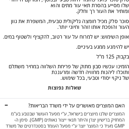
שלו מסייע בהסרת תאי עור מתים והוא
ומותיר את העור רך וחלק.
סוכר סלק מכיל חומצה גליקולית טבעית, המשפרת את גוון
העור והופכת אותו זוהר וחיוני יותר.
אופן השימוש: יש למרוח על עור רטוב, להקציף ולשטוף במים.
יש להימנע ממגע בעיניים.
בקבוק 125 מ"ל
הזמינו עכשיו סבון מתוק של פריחת השלווה במחיר משתלם
ותוכלו ליהנות מחוויה חדשה ומרעננת
של ניקוי יסודי וטבעי, בכל שימוש.
שאלות נפוצות
−
האם המוצרים מאושרים על ידי משרד הבריאות?
המוצרים שלנו מיוצרים בישראל, ע"י מפעל העושר שבטבע בע"מ
המחזיק ברישיון יצרן והיתר תנאי ייצור נאותים (GMP). סימן ה-
GMP מעיד כי המוצר יוצר ע"י מפעל העומד בסטנדרטים של משרד