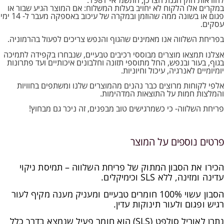
במקרים אלו הלקוח לא יחויב בעלות המשלוח: אם המוצר הגיע שבור או
פגום או בשונה ממה שהוזמן ובמקרה של עיכוב באספקה מעבר ל- 14 ימי
עסקים.
בפריחת השלווה אנו מאמינים שהגוף והנפש צריכים לפעול בהרמוניה.
אצלנו תמצאו מוצרים מבוססי רכיבים טבעיים, שנבחרו בקפידה לתמיכה
בגוף, בעור ובנפש, החל מתוספי תזונה וחלבונים איכותיים ועד פתרונות
יומיומיים לאנרגיה, עיכול וחיוניות.
אלפי לקוחות מרוצים כבר נהנים מהמוצרים שלנו ומשתפים בחוויות
והמלצות חמות על התוצאות המדהימות.
פריחת השלווה- כי כשמרגישים טוב מבפנים, זה ניכר גם מבחוץ!
פרטים נוספים על המוצר
הכירו את הסבון המתוק של פריחת השלווה – תמיסת ניקוי
עדינה ומזינה, ללא SLS וכימיקלים.
הסבון עשוי 100% חומרים טבעיים ומעניק מענה מקיף לעור
רגיש ופגום ולעור תינוקות עדין.
נתרן לאוריל סולפט (SLS) הוא חומר פעיל שנמצא בדרך כלל