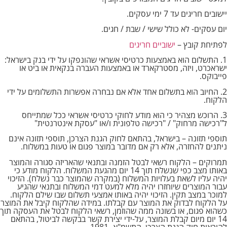
יישובים חריגים עד 7 ימי עסקים.
יום עסקים- לא כולל שישי / שבת / חגים.
לפתיחת קובץ –
ישוביים חריגים
1. התשלום הוא באמצעות כרטיסי אשראי שהונפקו על ידי בנק בישראל:
ישראכרט, ויזה, מסטרקארד או באמצעות העברה בנקאית או ביט או
פייבוקס.
2. החיוב הוא בתשלום אחד אלא אם נבחרה אפשרות התשלומים על ידי
הלקוח.
3. הרוכש מצהיר כי הוא מודע לחוקי כרטיסי אשראי ככל שמתייחס
ל"רכישה מרחוק" / "רכישה טלפונית ו/או "עסקת אינטרנטית"
תוספי תזונה – בישראל, בהתאם לחוק הגנת הצרכן, תוספי תזונה אינם
ניתנים להחזרה, אלא רק אם מדובר במוצר פגום או טעות במשלוח.
תמרוקים – הלקוח רשאי לבטל הזמנה ובתנאי שהאריזה סגורה והמוצר
באותו מצב כפי שנשלח תוך 14 יום מהגעת המשלוח. הלקוח מודע כי
יהיה עליו לשאת בעלויות המשלוח (במקרה שהמוצר כבר נשלח). הזיכוי
עבור המוצרים שיוחזרו יהיה מלא למעט דמי המשלוח ובתנאי שהגיע
למוכר במצב תקין. הזיכוי יהיה באותו אמצעי תשלום שבו שילם הלקוח.
על הלקוח לבדוק את המוצר עם קבלתו. במידה שהלקוח קיבל את המוצר
כשהוא פגום, או בשונה ממה שהוזמן, רשאי הלקוח לבטל את העסקה תוך
14 יום מיום קבלת המוצר, על-ידי יצירת קשר בבקשה לביטול, בהתאם
להוראות חוק הגנת הצרכן, התשמ"א- 1981.