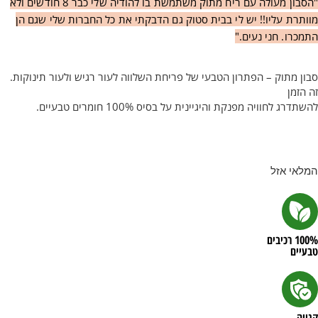
"הסבון מעולה עם ריח מתוק משתמשת בו להודיה שלי כבר 8 חודשים ולא
מוותרת עליו!! יש לי בבית סטוק גם הדבקתי את כל החברות שלי שגם הן
התמכרו. חני נעים."
סבון מתוק – הפתרון הטבעי של פריחת השלווה לעור רגיש ולעור תינוקות.
זה הזמן
להשתדרג לחוויה מפנקת והיגיינית על בסיס 100% חומרים טבעיים.
המלאי אזל
100% רכיבים
טבעיים
קנייה