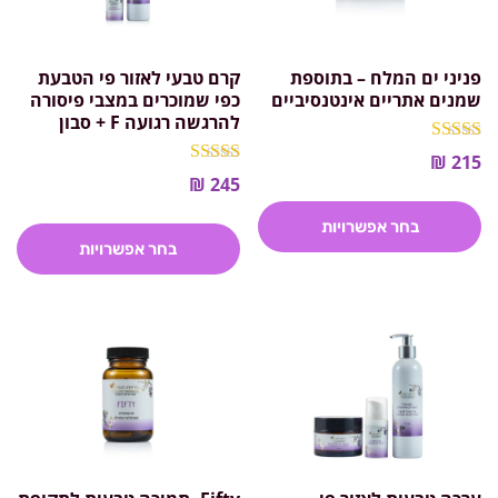
פניני ים המלח – בתוספת
קרם טבעי לאזור פי הטבעת
שמנים אתריים אינטנסיביים
כפי שמוכרים במצבי פיסורה
להרגשה רגועה F + סבון
דורג
₪
215
5.00
דורג
₪
245
מתוך 5
4.86
מתוך 5
בחר אפשרויות
בחר אפשרויות
למוצר
למוצר
זה
זה
יש
יש
מספר
מספר
סוגים.
סוגים.
ניתן
ניתן
לבחור
לבחור
את
את
האפשרויות