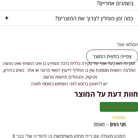
בשמנים אתריים?
+
כמה זמן מומלץ לצרוך את המוצרים?
המלאי אזל
צפייה בתווית המוצר
תוכן זה הוא בעל אופי של סקירה כללית בלבד והמידע בו אינו התוויתי ואינו מהווה
המלצה רפואית מוסמכת ואין בו תחליף לייעוץ רפואי פרטני או אחר. נשים בהיריון,
מניקות, והנוטלים תרופות מרשם .
יש להיוועץ ברופא לפני השימוש בתוספי תזונה
חוות דעת על המוצר
כתיבת חוות דעת
חני נעים
– מאומת
דורג
5
מתוך 5
הסבון מעולה עם ריח מתוק משתמשת בו להודיה שלי כבר 8