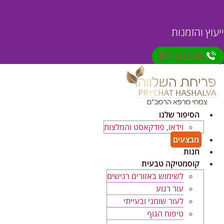
ייעוץ והזמנות
077-9977-969
הסיפור שלנו
וידאו, פודקאסט והמלצות
מבצעים
חנות
קוסמטיקה טבעית
לשימוש באזורים רגישים
עור רגוע
לעור שומני ובעייתי
טיפוח הגוף