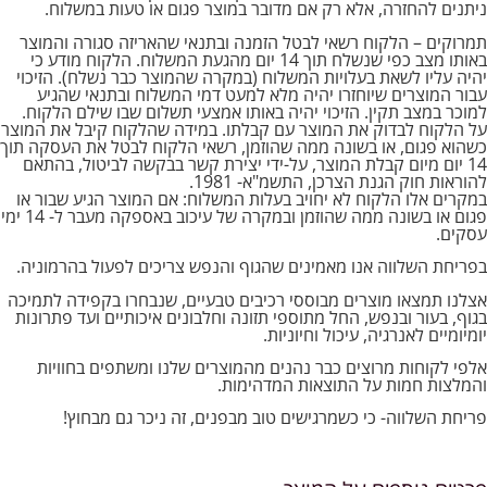
ניתנים להחזרה, אלא רק אם מדובר במוצר פגום או טעות במשלוח.
תמרוקים – הלקוח רשאי לבטל הזמנה ובתנאי שהאריזה סגורה והמוצר
באותו מצב כפי שנשלח תוך 14 יום מהגעת המשלוח. הלקוח מודע כי
יהיה עליו לשאת בעלויות המשלוח (במקרה שהמוצר כבר נשלח). הזיכוי
עבור המוצרים שיוחזרו יהיה מלא למעט דמי המשלוח ובתנאי שהגיע
למוכר במצב תקין. הזיכוי יהיה באותו אמצעי תשלום שבו שילם הלקוח.
על הלקוח לבדוק את המוצר עם קבלתו. במידה שהלקוח קיבל את המוצר
כשהוא פגום, או בשונה ממה שהוזמן, רשאי הלקוח לבטל את העסקה תוך
14 יום מיום קבלת המוצר, על-ידי יצירת קשר בבקשה לביטול, בהתאם
להוראות חוק הגנת הצרכן, התשמ"א- 1981.
במקרים אלו הלקוח לא יחויב בעלות המשלוח: אם המוצר הגיע שבור או
פגום או בשונה ממה שהוזמן ובמקרה של עיכוב באספקה מעבר ל- 14 ימי
עסקים.
בפריחת השלווה אנו מאמינים שהגוף והנפש צריכים לפעול בהרמוניה.
אצלנו תמצאו מוצרים מבוססי רכיבים טבעיים, שנבחרו בקפידה לתמיכה
בגוף, בעור ובנפש, החל מתוספי תזונה וחלבונים איכותיים ועד פתרונות
יומיומיים לאנרגיה, עיכול וחיוניות.
אלפי לקוחות מרוצים כבר נהנים מהמוצרים שלנו ומשתפים בחוויות
והמלצות חמות על התוצאות המדהימות.
פריחת השלווה- כי כשמרגישים טוב מבפנים, זה ניכר גם מבחוץ!