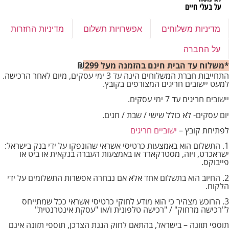
על בעלי חיים
מדיניות משלוחים
אפשרויות תשלום
מדיניות החזרות
על החברה
*משלוח עד הבית חינם בהזמנה מעל ₪299
התחייבות חברת המשלוחים הינה עד 3 ימי עסקים, מיום לאחר הרכישה.
למעט יישובים חריגים המצורפים בקובץ.
יישובים חריגים עד 7 ימי עסקים.
יום עסקים- לא כולל שישי / שבת / חגים.
לפתיחת קובץ –
ישוביים חריגים
1. התשלום הוא באמצעות כרטיסי אשראי שהונפקו על ידי בנק בישראל:
ישראכרט, ויזה, מסטרקארד או באמצעות העברה בנקאית או ביט או
פייבוקס.
2. החיוב הוא בתשלום אחד אלא אם נבחרה אפשרות התשלומים על ידי
הלקוח.
3. הרוכש מצהיר כי הוא מודע לחוקי כרטיסי אשראי ככל שמתייחס
ל"רכישה מרחוק" / "רכישה טלפונית ו/או "עסקת אינטרנטית"
תוספי תזונה – בישראל, בהתאם לחוק הגנת הצרכן, תוספי תזונה אינם