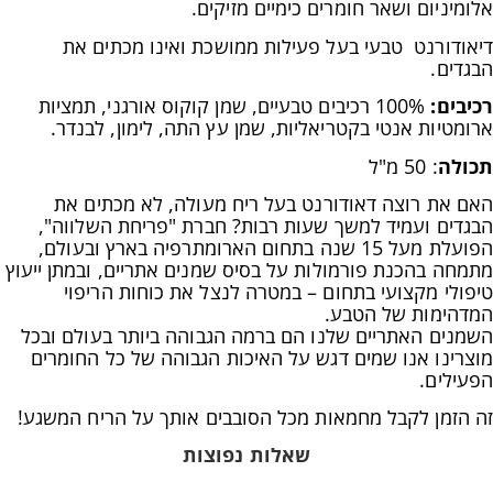
אלומיניום ושאר חומרים כימיים מזיקים.
דיאודורנט טבעי בעל פעילות ממושכת ואינו מכתים את
הבגדים
.
רכיבים:
100% רכיבים טבעיים, שמן קוקוס אורגני, תמציות
ארומטיות אנטי בקטריאליות, שמן עץ התה, לימון, לבנדר.
תכולה
: 50 מ"ל
האם את רוצה דאודורנט בעל ריח מעולה, לא מכתים את
הבגדים ועמיד למשך שעות רבות? חברת "פריחת השלווה",
הפועלת מעל 15 שנה בתחום הארומתרפיה בארץ ובעולם,
מתמחה בהכנת פורמולות על בסיס שמנים אתריים, ובמתן ייעוץ
טיפולי מקצועי בתחום – במטרה לנצל את כוחות הריפוי
המדהימות של הטבע.
השמנים האתריים שלנו הם ברמה הגבוהה ביותר בעולם ובכל
מוצרינו אנו שמים דגש על האיכות הגבוהה של כל החומרים
הפעילים.
זה הזמן לקבל מחמאות מכל הסובבים אותך על הריח המשגע!
שאלות נפוצות