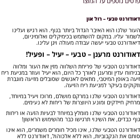
פרטים נוספים על המוצר
דאודורנט טבעי – רול און
העור שלנו הוא האיבר הגדול ביותר בגוף. הוא רגיש ועלינו
לשמור עליו. במקום להשתמש בכימיקלים ואלומיניום,
דיאודורנט טבעי יעשה עבודה מעולה ויגן עלינו.
דאודורנט מרענן – טבעי – יעיל – ופעיל!
דאודורנט הטבעי של פריחת השלווה מזין את העור ומלווה
בניחוח עדין ומרענן לאורך כל היום, הוא יעיל ועוזר במניעת ריח
זיעה באופן המיטבי, מתאים לאנשים שסובלים מזיעה מוגברת
וזקוקים בעיקר למניעת ריח הזיעה
.
דאודורנט הטבעי שלנו במרקם מושלם, מרוכז ויעיל במיוחד,
מרחיק חיידקים ומונע היווצרות של ריחות לא נעימים.
דאודורנט הטבעי שלנו מומלץ במיוחד לבעיות הזעה או ריחות
גוף כבדים, את השינוי תרגישו כבר מהשימוש הראשון!
דאודורנט הטבעי שלנו, אינו מכיל חומרים משמרים, הוא אינו
סותם את הנקבוביות, הוא ללא אלכוהול, דאודורנט ללא