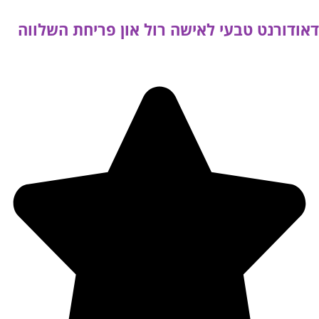
דאודורנט טבעי לאישה רול און פריחת השלווה