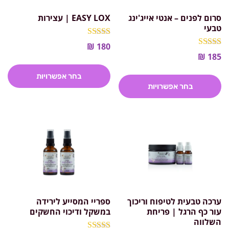
סרום לפנים – אנטי אייג'ינג
EASY LOX | עצירות
טבעי
דורג
₪
180
5.00
דורג
₪
185
מתוך 5
5.00
מתוך 5
בחר אפשרויות
בחר אפשרויות
למוצר
למוצר
זה
זה
יש
יש
מספר
מספר
סוגים.
סוגים.
ניתן
ניתן
לבחור
לבחור
את
את
האפשרויות
ערכה טבעית לטיפוח וריכוך
ספריי המסייע לירידה
האפשרויות
בעמוד
עור כף הרגל | פריחת
במשקל ודיכוי החשקים
בעמוד
המוצר
השלווה
המוצר