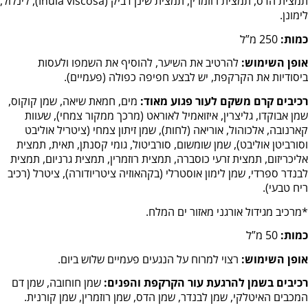
תמצית הדס, תמצית רוזמרין, תמצית שינן דביק (Inula viscosa), לינלול,
לימונן.
כמות:
250 מ”ל
אופן השימוש:
להרטיב את השיער, להוסיף את השמפו ולעסות
ביסודיות את הקרקפת, יש לבצע חפיפה כפולה (פעמיים).
רכיבים קרם משקם לעור פגוע מאוד:
מים, חמאת שיאה, שמן קוקוס,
שמן אבוקדו, גליצרין, איזואמיל לאוראט (מרכך ממקור צמחי), שעוות
קארנובה, אלכוהול, אוריאה (לחות), שמן זיתון צמחי (ציטריל אוליבט
וסורביטן אוליבט), שמן שומשום, סורביטול, גומי קסנתן, תאית, תמצית
אליכריזום, תמצית זרעי כוסברה, תמצית רוזמרין, תמצית גרניום, תמצית
לבנדר ספרדי, שמן לימון אוסטרלי (בקהאוזיה ציטריודורה), ציטרל (רכיב
ריח טבעי).
*מרכיב מגידול אורגני מאזור ים המלח.
כמות:
50 מ”ל
אופן השימוש:
רצוי למרוח על הנגעים פעמיים שלוש ביום.
רכיבים ב
שמן להרגעת עור הקרקפת והפנים
:
שמן חוחובה, שמן דם
המכבים האיטלקי, שמן לבנדר, שמן הדס, שמן רוזמרין, שמן קורנית.