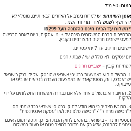
כמות:
50 מ”ל
אופן השימוש:
יש למרוח בערב על האזורים הבעייתיים, מומלץ לא
להיחשף לשמש לאחר מריחת השמן.
*משלוח עד הבית חינם בהזמנה מעל ₪299
התחייבות חברת המשלוחים הינה עד 3 ימי עסקים, מיום לאחר הרכישה.
למעט יישובים חריגים המצורפים בקובץ.
יישובים חריגים עד 7 ימי עסקים.
יום עסקים- לא כולל שישי / שבת / חגים.
לפתיחת קובץ –
ישוביים חריגים
1. התשלום הוא באמצעות כרטיסי אשראי שהונפקו על ידי בנק בישראל:
ישראכרט, ויזה, מסטרקארד או באמצעות העברה בנקאית או ביט או
פייבוקס.
2. החיוב הוא בתשלום אחד אלא אם נבחרה אפשרות התשלומים על ידי
הלקוח.
3. הרוכש מצהיר כי הוא מודע לחוקי כרטיסי אשראי ככל שמתייחס
ל"רכישה מרחוק" / "רכישה טלפונית ו/או "עסקת אינטרנטית"
תוספי תזונה – בישראל, בהתאם לחוק הגנת הצרכן, תוספי תזונה אינם
ניתנים להחזרה, אלא רק אם מדובר במוצר פגום או טעות במשלוח.