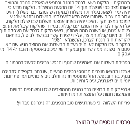
תמרוקים – הלקוח רשאי לבטל הזמנה ובתנאי שהאריזה סגורה והמוצר
באותו מצב כפי שנשלח תוך 14 יום מהגעת המשלוח. הלקוח מודע כי
יהיה עליו לשאת בעלויות המשלוח (במקרה שהמוצר כבר נשלח). הזיכוי
עבור המוצרים שיוחזרו יהיה מלא למעט דמי המשלוח ובתנאי שהגיע
למוכר במצב תקין. הזיכוי יהיה באותו אמצעי תשלום שבו שילם הלקוח.
על הלקוח לבדוק את המוצר עם קבלתו. במידה שהלקוח קיבל את המוצר
כשהוא פגום, או בשונה ממה שהוזמן, רשאי הלקוח לבטל את העסקה תוך
14 יום מיום קבלת המוצר, על-ידי יצירת קשר בבקשה לביטול, בהתאם
להוראות חוק הגנת הצרכן, התשמ"א- 1981.
במקרים אלו הלקוח לא יחויב בעלות המשלוח: אם המוצר הגיע שבור או
פגום או בשונה ממה שהוזמן ובמקרה של עיכוב באספקה מעבר ל- 14 ימי
עסקים.
בפריחת השלווה אנו מאמינים שהגוף והנפש צריכים לפעול בהרמוניה.
אצלנו תמצאו מוצרים מבוססי רכיבים טבעיים, שנבחרו בקפידה לתמיכה
בגוף, בעור ובנפש, החל מתוספי תזונה וחלבונים איכותיים ועד פתרונות
יומיומיים לאנרגיה, עיכול וחיוניות.
אלפי לקוחות מרוצים כבר נהנים מהמוצרים שלנו ומשתפים בחוויות
והמלצות חמות על התוצאות המדהימות.
פריחת השלווה- כי כשמרגישים טוב מבפנים, זה ניכר גם מבחוץ!
פרטים נוספים על המוצר