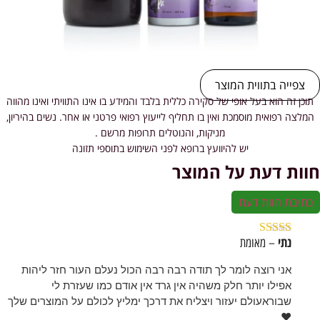
צפייה בתווית המוצר
תוכן זה הוא בעל אופי של סקירה כללית בלבד והמידע בו אינו התוויתי ואינו מהווה
המלצה רפואית מוסמכת ואין בו תחליף לייעוץ רפואי פרטני או אחר. נשים בהיריון,
מניקות, והנוטלים תרופות מרשם .
יש להיוועץ ברופא לפני השימוש בתוספי תזונה
חוות דעת על המוצר
כתיבת חוות דעת
נתי
– מאומת
דורג
5
מתוך 5
אני רוצה לומר לך תודה רבה רבה הכול נעלם העור חזר ליהות
אפילו יותר חלק משהיה אין גרד אין אודם כמו שעזרת לי
שבוראעולם יעזור ויצליח את דרכך ימליץ לכולם על המוצרים שלך
❤️