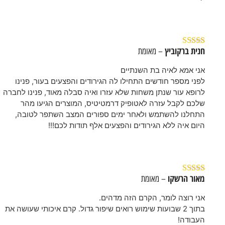
חנית ברקוביץ
– מאומת
דורג
5
מתוך 5
אני אמא לאיה בת השנתיים
לפני מספר חודשים התחילו לה הגירודים והפצעים בעור, פנינו
לרופא עור שנתן משחות שלא עזרו ואיה סבלה מאוד, פנינו לחברה
שלכם לקבל עזרה לאטופיק דרמטיטיס, המוצרים הגיעו מהר
התחלנו להשתמש ולאחר ימים ספורים המצב השתפר לטובה,
היום איה ללא הגירודים והפצעים אלף תודות לכם!!!
מאור הרשקו
– מאומת
דורג
5
מתוך 5
אני רוצה לומר, הקרם הזה מדהים.
בתוך 2 שבועות שימוש רואים שיפור גדול. קרם איכותי שעושה את
העבודה!