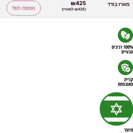
₪425
מארז בודד
הוספה לסל
(₪425 למארז)
100% רכיבים
טבעיים
קנייה
מאובטחת
מיוצר