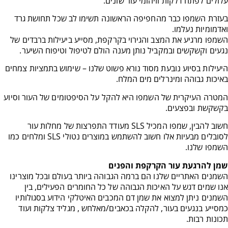
עלולים לפתח דלקות וזיהומי עור שונים.
בעזרת השמפו כבר מהחפיפה הראשונה תשימו לב שכל תחושת גרד
ואדמומיות
נעלמו
.
השמפו מרגיע את המצב והגירוי בקרקפת, מסייע ביעילות ברבדים של
נגעים וקשקשים
ובמקביל נותן מענה הולם לטיפול וטיפוח השיער
.
היעילות בסיוע נובעת מסוד נורא פשוט שלנו – שימוש בתמציות צמחים
באיכות גבוהה ומינרלים מים המלח
.
המטרה העיקרית של השמפו היא להקל על הסיפטומים של העור וסיוע
בקשקשת ובפצעים.
חשוב להבין, שמפו המכיל
SLS מעודד התפרצות של מחלות עור
לסובלים מבעיות אלו חשוב להשתמש במוצרים נטולי SLS ומלחים כמו
השמפו שלנו.
שמן להרגעת עור הקרקפת והפנים
השמנים האתריים שלנו הם ברמה הגבוהה ביותר בעולם ובכל מוצרינו
אנו שמים דגש על האיכות הגבוהה של כל החומרים הפעילים, בין
השמנים ניתן למצוא את שמן דם המכבים האיטלקי הידוע בסגולותיו
כמסייע בנגעים בעור, להקלה בכאבים/מאלחש , מגליד צלקות ועוד
תכונות רבות.