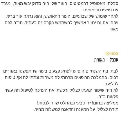
סבלתי מאטופיק דרמטיטיס, העור שלי היה סדוק יבש מאוד, ומגרד
עם פצעים ודימומים.
לאחר שימוש של שבועיים, העור התאושש, והוא נראה עור בריא
ויפה. אם זה יחזור אמשיך להשתמש בקרם גם בעתיד. תודה לכם
מאור
ענבל
– מאומת
דורג
5
מתוך 5
לבתי בת השנתיים הופיעו לפתע פצעים בעור שהתפשטו באזורים
רבים. בהמלצת הרופאים מרחתי לה משחות ונתתי לה אף טיפות
לבליעה.
לא היה שיפור הגעתי לצליל ורכשתי את הערכה לטיפול וזה עשה
פלאות ב”ה.
ממליצה בחום! זה טבעי ובהחלט שווה לנסות!
תודה לצליל, על המענה והדאגה למשלוח מהיר.