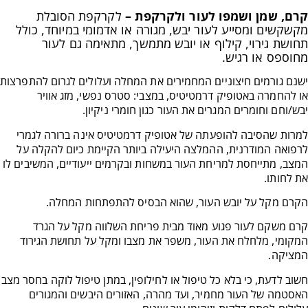
קרם, שמן ושמפו לעור ולקרקפת –
לקרקפת הסובלת
מקשקשים ומסייע לעור יבש, מגורה או אדמומי במיוחד, כולל
תחושת גירוי, קילוף או יובש מתמשך, מתאימה גם לעור
מחוספס או רגיש.
ישנם גורמים חיצוניים המחמירים את המחלה ועלולים לגרום להתפרצות
או להחמרה באטופיק דרמטיטיס, במצבי: סטרס נפשי, מזג אוויר
יבש/וחם וחומרים המגרים את העור כגון חומרי ניקיון.
למרות שהסיבה להופעתה של אטופיק דרמטיטיס אינה ברורה לגמרי
לרפואה המודרנית, ההמלצה היעילה ביותר הקיימת כיום להקלה על
המצב, מתייחסת למריחת העור במשחות ובקרמים ייעודיים, המשיבים לו
את לחותו.
הקרם מקל על יובש העור, שהוא הבסיס להתפתחות המחלה.
קרם משקם לעור פגוע מאוד מבית פריחת השלווה מקל על הגרד
המקומי, מלחלח את העור, משפר את מצבו ומקל על תחושת הגירוד
המציקה.
חשוב לדעת, כי בלא כל טיפול או לחילופין, במתן טיפול לוקה בחסר מצב
האסטמה של העור מחמיר, ועד מהרה, האזורים היבשים והמגורים