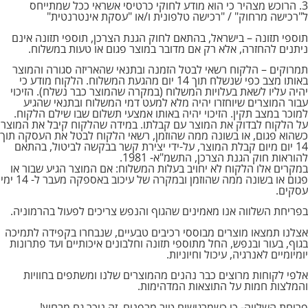
3. הרוכש מצהיר כי הוא מודע לחוקי כרטיסי אשראי ככל שמתייחס
ל"רכישה מרחוק" / "רכישה טלפונית ו/או "עסקת אינטרנטית"
תוספי תזונה – בישראל, בהתאם לחוק הגנת הצרכן, תוספי תזונה אינם
ניתנים להחזרה, אלא רק אם מדובר במוצר פגום או טעות במשלוח.
תמרוקים – הלקוח רשאי לבטל הזמנה ובתנאי שהאריזה סגורה והמוצר
באותו מצב כפי שנשלח תוך 14 יום מהגעת המשלוח. הלקוח מודע כי
יהיה עליו לשאת בעלויות המשלוח (במקרה שהמוצר כבר נשלח). הזיכוי
עבור המוצרים שיוחזרו יהיה מלא למעט דמי המשלוח ובתנאי שהגיע
למוכר במצב תקין. הזיכוי יהיה באותו אמצעי תשלום שבו שילם הלקוח.
על הלקוח לבדוק את המוצר עם קבלתו. במידה שהלקוח קיבל את המוצר
כשהוא פגום, או בשונה ממה שהוזמן, רשאי הלקוח לבטל את העסקה תוך
14 יום מיום קבלת המוצר, על-ידי יצירת קשר בבקשה לביטול, בהתאם
להוראות חוק הגנת הצרכן, התשמ"א- 1981.
במקרים אלו הלקוח לא יחויב בעלות המשלוח: אם המוצר הגיע שבור או
פגום או בשונה ממה שהוזמן ובמקרה של עיכוב באספקה מעבר ל- 14 ימי
עסקים.
בפריחת השלווה אנו מאמינים שהגוף והנפש צריכים לפעול בהרמוניה.
אצלנו תמצאו מוצרים מבוססי רכיבים טבעיים, שנבחרו בקפידה לתמיכה
בגוף, בעור ובנפש, החל מתוספי תזונה וחלבונים איכותיים ועד פתרונות
יומיומיים לאנרגיה, עיכול וחיוניות.
אלפי לקוחות מרוצים כבר נהנים מהמוצרים שלנו ומשתפים בחוויות
והמלצות חמות על התוצאות המדהימות.
פריחת השלווה- כי כשמרגישים טוב מבפנים, זה ניכר גם מבחוץ!