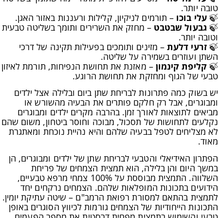
טובה יותר.
🍃
עלי בוכו
– תורמים לניקיון, קלילות ורעננות באזור האגן.
🍃
גבעול שבטבט
– מחזק את השרירים ותומך בשליטה טבעית
וטובה יותר.
🍃
זרעי דלעת
– מזינים ותומכים בפעילות תקינה של דרכי
השתן ועוזרים בשמירה על שליטה.
🍃
קליפת קינמון
– מאזנת את תחושת הנפיחות, תורמת לאיזון
טבעי של הגוף ומחזקת את תחושת הרוגע.
יש בשוק כמה פתרונות לבריחת שתן ביום ובלילה אצל ילדים
ומבוגרים, אבל רק חלקם פותרים את הבעיה מהשורש או
מביאים לתוצאות לאורך זמן. בהרבה מקרים ילדים ומבוגרים
נקלעים לתחושות של תסכול, מבוכה וחוסר ביטחון, משום שהם
לא מצליחים לטפל בבעיה שלהם והיא נהיית נוכחת ומאתגרת
מאוד.
הפתרון האידיאלי והטבעי לבריחת שתן של ילדים ומבוגרים, הן
במשך היום והן בלילה, הוא תמצית הצמחים של פריחת
השלווה. התמצית מבוססת על 100% צמחי מרפא טבעיים,
הידועים בתכונות המופלאות שלהם. הצמחים נרקחים יחד
לתמצית בהתאם למסורת רפואת הרמב"ם – שיטה עתיקת יומין.
התכונות הייחודיות של הצמחים גורמות לכיווץ הסוגרים באופן
טבעי והשימוש בתמצית מפחית דרסטית את מספר הפעמים