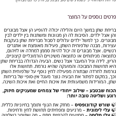
פרטים נוספים על המוצר
בריחת שתן במשך היום והלילה יכולה להופיע הן אצל מבוגרים
והן אצל ילדים. הסיבות לה הן מגוונות ומשתנות בין ילדים לבין
מבוגרים. כך למשל ילדים עלולים לסבול מבריחת שתן בעקבות
עצירות, מבנה שלפוחית השתן, פעילות מאומצת או אתגרים
רגשיים. אצל מבוגרים זה יכול להיות סממן למחלה או לזיהום,
כתוצאה מניתוחים או כתוצאה משינויים הורמונליים קיצוניים,
הריון, לידה וגיל המעבר אצל נשים. הבעיה הגדולה בבריחת שתן
היא תחושות המבוכה והמועקה שהיא גורמת. תחושות אלו
גורמות לחרדה שבתורה מפעילה לחץ נוסף על שלפוחית השתן
וכך, במקום לפתור את הבעיה נוצר מעגל אין-סופי של בריחות
שתן, המורידות משמעותית את איכות החיים ואת איכות השינה.
הכוח שבטבע – שילוב ייחודי של צמחים שמעניקים חיזוק,
רוגע ושליטה טובה יותר:
🍃
שורש קודונופסיס
– מחזק את הגוף ותומך בחיוניות כללית.
🍃
עלי לימונית
– מרגיעים ומפחיתים תחושת לחץ ודחיפות.
🍃
עלי מליסה
– מסייעים להרפיית מתח – מה שתומך בשליטה