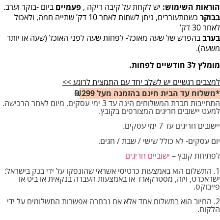
הוראות השימוש
:
יש לקחת על קיבה ריקה ,
פעמיים
ביום -בוקר וערב.
בבוקר
כשמתעוררים, ניתן לשתות לאחר 10 דק’ שתייה חמה, ולאכול
לאחר 30 דק’
בערב
בהפרש של שעה מאוכל- לפחות שעה לפני האוכל (שעה או יותר
משעה).
מומלץ ל3 חודשיים לפחות.
למצבים רגשיים יש לשלב יחד עם התמצית לרוגע >>
*משלוח עד הבית חינם בהזמנה מעל ₪299
התחייבות חברת המשלוחים הינה עד 3 ימי עסקים, מיום לאחר הרכישה.
למעט יישובים חריגים המצורפים בקובץ.
יישובים חריגים עד 7 ימי עסקים.
יום עסקים- לא כולל שישי / שבת / חגים.
לפתיחת קובץ –
ישוביים חריגים
1. התשלום הוא באמצעות כרטיסי אשראי שהונפקו על ידי בנק בישראל:
ישראכרט, ויזה, מסטרקארד או באמצעות העברה בנקאית או ביט או
פייבוקס.
2. החיוב הוא בתשלום אחד אלא אם נבחרה אפשרות התשלומים על ידי
הלקוח.