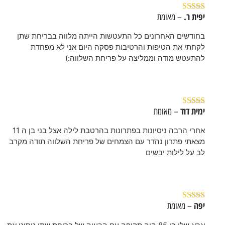
יפית ר.
– מאומת
דורג
5
מתוך 5
בחודשים האחרונים כל התעטשות הייתה מלווה בבריחת שתן
לקחתי את הטיפות והרטיבות פסקה היום אני לא מפחדת
להתעטש מודה וממליצה על פריחת השלווה:)
ימית דוד
– מאומת
דורג
5
מתוך 5
אחרי הרבה ניסיונות בפתרונות בהרטבת לילה אצל בני בן ה 11
מצאתי פתרון נהדר עם הצמחים של פריחת השלווה תודה מקרב
לב על לילות יבשים
יפה
– מאומת
דורג
5
מתוך 5