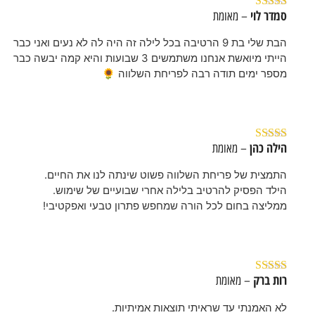
סמדר לוי
– מאומת
דורג
5
מתוך 5
הבת שלי בת 9 הרטיבה בכל לילה זה היה לה לא נעים ואני כבר
הייתי מיואשת אנחנו משתמשים 3 שבועות והיא קמה יבשה כבר
מספר ימים תודה רבה לפריחת השלווה 🌻
הילה כהן
– מאומת
דורג
5
מתוך 5
התמצית של פריחת השלווה פשוט שינתה לנו את החיים.
הילד הפסיק להרטיב בלילה אחרי שבועיים של שימוש.
ממליצה בחום לכל הורה שמחפש פתרון טבעי ואפקטיבי!
רות ברק
– מאומת
דורג
5
מתוך 5
לא האמנתי עד שראיתי תוצאות אמיתיות.