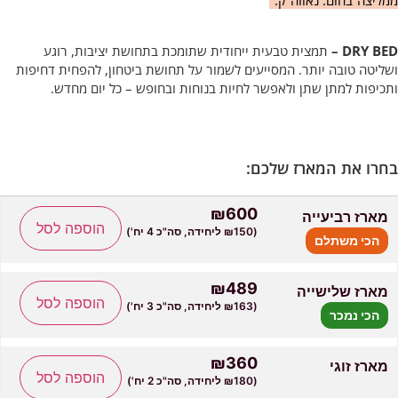
DRY BED –
תמצית טבעית ייחודית שתומכת בתחושת יציבות, רוגע
ושליטה טובה יותר. המסייעים לשמור על תחושת ביטחון, להפחית דחיפות
ותכיפות למתן שתן ולאפשר לחיות בנוחות ובחופש – כל יום מחדש.
₪600
מארז רביעייה
הוספה לסל
(₪150 ליחידה, סה"כ 4 יח')
הכי משתלם
₪489
מארז שלישייה
הוספה לסל
(₪163 ליחידה, סה"כ 3 יח')
הכי נמכר
₪360
מארז זוגי
הוספה לסל
(₪180 ליחידה, סה"כ 2 יח')