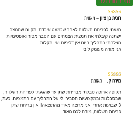
כתיבת חוות דעת
רונית בן ציון
– מאומת
דורג
5
מתוך 5
הגעתי לפריחת השלווה לאחר שכמעט איבדתי תקווה שהמצב
ישתנה קיבלתי את תמצית הצמחים עם הסבר מסור ואופטימיות
הצלחתי בתהליך היום אין דליפות ואין תקלות
אני מודה מעומק ליבי
מירה ק.
– מאומת
דורג
5
מתוך 5
תקופה ארוכה סבלתי מבריחת שתן עד שהגעתי לפריחת השלווה,
שבסבלנות ובמקצועיות הסבירו לי על התהליך עם התמציות. כעת,
3 שבועות אחרי, אני מרוצה מאוד מהתוצאה!! אין בריחת שתן
פריחת השלווה, מודה לכם מאוד.