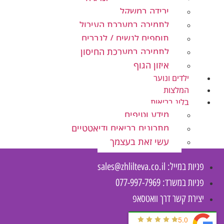
ירידה במשקל
לתמיכה במערכת העיכול
תוספים לנשים / לגברים
לתמיכה במערכת החיסון
איזון הגוף
ילדים ונוער
המלצות
בלוג בריאות
מידע וטיפים
מתכונים בריאים ודיאטטיים
עשי זאת בעצמך
פניות במייל:
sales@zhlilteva.co.il
פניות במשרד: 077-997-7969
יצירת קשר דרך וואטסאפ
5.0