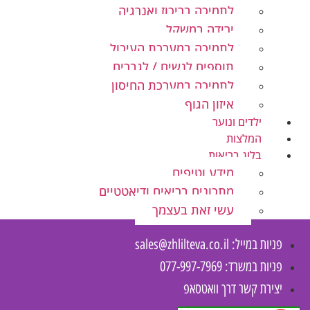
לתמיכה בריכוז ואנרגיה
ירידה במשקל
לתמיכה במערכת העיכול
תוספים לנשים / לגברים
לתמיכה במערכת החיסון
איזון הגוף
ילדים ונוער
המלצות
בלוג בריאות
מידע וטיפים
מתכונים בריאים ודיאטטיים
עשי זאת בעצמך
פניות במייל:
sales@zhlilteva.co.il
פניות במשרד: 077-997-7969
יצירת קשר דרך וואטסאפ