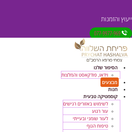
ייעוץ והזמנות
077-9977-969
הסיפור שלנו
וידאו, פודקאסט והמלצות
מבצעים
חנות
קוסמטיקה טבעית
לשימוש באזורים רגישים
עור רגוע
לעור שומני ובעייתי
טיפוח הגוף