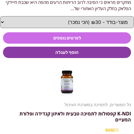
מחקרים מראים כי הסיבה לרוב הריחות הרעים מהפה היא שכבת חיידקי
דורג
5.00
מתוך 5
הפלאק בחלק העליון האחורי של...
לפרטים נוספים
הוסף לעגלה
כל המוצרים
,
לתמיכה במערכת העיכול
K-NDI קפסולות לתמיכה טבעית ולאיזון קנדידה ופלורת
המעיים