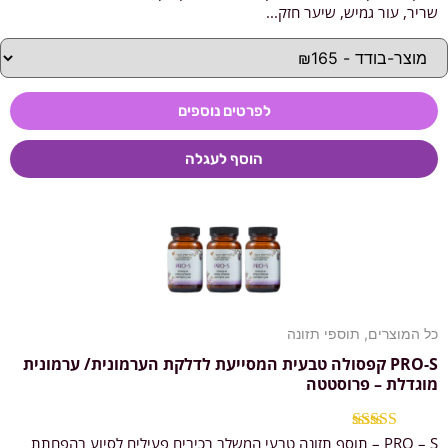
מתוך 5
שריר, עור גמיש, שיער חזק...
לפרטים נוספים
הוסף לעגלה
כל המוצרים
,
תוספי תזונה
PRO-S קפסולה טבעית המסייעת לדלקת הערמונית/ ערמונית
מוגדלת – פרוסטטה
PRO – S – תוסף תזונה טבעי המשלב רכיבים פעילים לסיוע בהפחתת
דורג
4.67