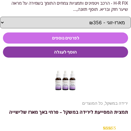
H-R FIX - הרכב ויטמינים ותמציות צמחים התומך בשמירה על מראה
דורג
5.00
מתוך 5
שיער חזק ובריא. תוסף תזונה,...
לפרטים נוספים
הוסף לעגלה
ירידה במשקל
,
כל המוצרים
תמצית המסייעת לירידה במשקל – פרחי באך מארז שלישייה