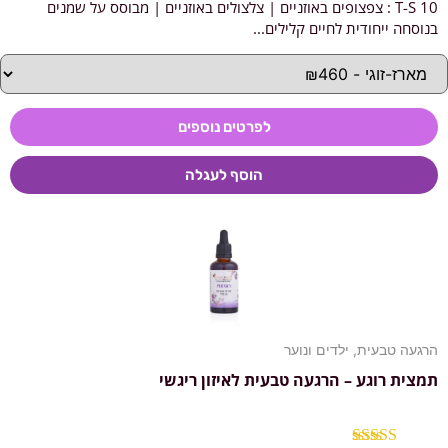
T-S 10 : צפצופים באוזניים | צלצולים באוזניים | מבוסס על שמנים
דורג
5.00
מתוך 5
בנוסחה ייחודית לחיים קלילים...
לפרטים נוספים
הוסף לעגלה
הרגעה טבעית
,
ילדים ונוער
תמצית רוגע – הרגעה טבעית לאיזון ריגשי