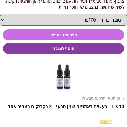
צרבון- פתרון טבעי להתמודדות עם צרבות, תורם לאיזון חומציות הקיבה,
דורג
4.91
מתוך 5
לשימוש יומיומי במצבים של חוסר נוחות...
לפרטים נוספים
הוסף לעגלה
איזון הגוף
,
הרגעה טבעית
T-S 10 – רעשים באוזניים שמן טבעי – 2 בקבוקים במחיר אחד