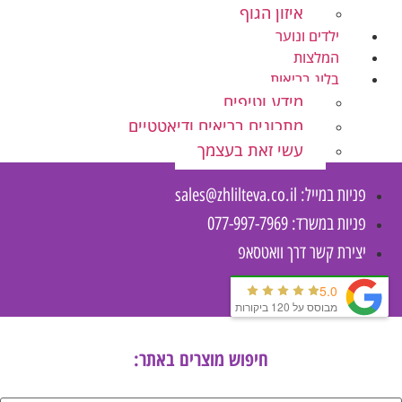
איזון הגוף
ילדים ונוער
המלצות
בלוג בריאות
מידע וטיפים
מתכונים בריאים ודיאטטיים
עשי זאת בעצמך
פניות במייל:
sales@zhlilteva.co.il
פניות במשרד: 077-997-7969
יצירת קשר דרך וואטסאפ
5.0
מבוסס על 120 ביקורות
חיפוש מוצרים באתר: