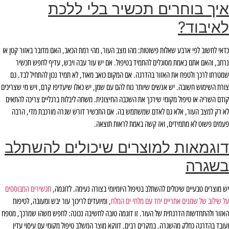
איך בוחרים תכשיר בלי ללכת
לאיבוד
?
כדאי לחשוב לפי ארבע שאלות פשוטות: מהו מצב העור, מהי רמת הכאב, האם מדובר באזור קטן או
נרחב, והאם אתם באמת מסוגלים להתמיד בטיפול. אם יש עור עבה ויבש, עדיף לחפש תכשיר
שמטרתו לרכך ולטפח את האזור בהדרגה. אם המקום כואב מאוד, לא תמיד נכון להתחיל לבד. גם
צורת השימוש חשובה. יש אנשים שיותר נוח להם עם שמן, יש כאלו שיעדיפו קרם, ויש מי שצריכים
קודם השריה או טיפול מקומי שירכך את השכבה החיצונית. משחה ליבלות ברגליים צריכה להתאים
לא רק למצב העור, אלא גם לאדם שמשתמש בה. אם התכשיר דורש שגרה מורכבת מדי, הרבה
פעמים פשוט לא מתמידים, ואז קשה באמת לראות תוצאה.
דוגמאות למוצרים שיכולים להשתלב
בשגרה
יש מוצרים טבעיים שיכולים להשתלב בטיפול היומיומי בצורה נעימה. לדוגמה,
תכשירים המבוססים
על שילוב של שמנים אתריים יחד עם מלחי ים המלח
, ומיועדים לריכוך עור יבש ומעובה, לטיפוח
האזור ולהתחדשות הדרגתית של העור. זו דוגמה טובה לחשיבה נכונה: לחפש משהו שמרכך, מטפח
ועובד בהדרגה כחלק מהשגרה. במקרים רבים, דווקא מוצר המשלב טיפול מקומי עם עיסוי עדין