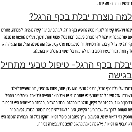
בתכשיר תהיה חכמה יותר.
למה נוצרת יבלת בכף הרגל?
יבלת ויראלית קשורה לנגיף ונוטה להופיע בכף הרגל, לעיתים עם עור קשה מעליה. לעומתה, אזורים
עם עור מעובה או יבלת לחץ נוצרים פעמים רבות בגלל עומס חוזר, חיכוך, נעליים לוחצות או מבנה
כף רגל שיוצר לחץ בנקודה מסוימת. זה נשמע כמו פרט קטן, אבל הוא משנה הכול. אם הבעיה היא
לחץ חוזר, גם התכשיר הטוב ביותר לא יעזור בלי שינוי בהרגלים או בהנעלה.
יבלת בכף הרגל- טיפול טבעי מתחיל
בגישה
במצב של יבלת בכף הרגל, הטיפול טבעי הוא עדין יותר, פחות אגרסיבי, כזה שאפשר לשלב
בשגרה. אבל חשוב לומר שטבעי לא אומר מיידי או שכל מוצר מתאים לכל אחד. טיפול טוב מתחיל
בריכוך האזור, הקפדה על ניקיון, סבלנות והתמדה. ברוב המצבים, המטרה הראשונית היא להפחית
את העומס, לרכך את שכבת העור הקשה, ולעזור לאזור להיות פחות כואב ומגורה. לפעמים זה
מספיק כדי לראות שינוי, ולפעמים צריך לשלב גם טיפול רפואי. דווקא בגלל זה, הבחירה הנכונה היא
לא "טבעי או רפואי", אלא מה באמת מתאים למצב כרגע בצורה בטוחה.