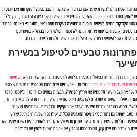
הגורם השכיח ביותר לנשירת שיער אצל גברים הוא תורשה, והמצב מכונה "התקרחות אנדרוגנטית"
או "התקרחות גברית טיפוסית". זוהי בעיה גנטית שבה השיער נושר בצורה הדרגתית, בדרך כלל
באזור הקודקוד והמצח. לעיתים, תופעה זו מחמירה בעקבות מתח נפשי, תזונה לא מאוזנת, מחסור
בוויטמינים, או בעיות בריאות אחרות. תזונה לא נכונה, הכוללת חוסר בברזל או בוויטמינים
כמו B12 יכולה להשפיע בצורה ישירה על בריאות השיער ולגרום לנשירה מוגברת.
פתרונות טבעיים לטיפול בנשירת
שיער
כיום, יותר גברים בוחרים בטיפולים טבעיים כחלופה לטיפולים כימיים או הליכים רפואיים.
טיפול
בנשירת שיער גברים בצורה טבעית
כולל מגוון אפשרויות שמבוססות על מרכיבים טבעיים שיכולים
לשפר את מצב השיער ולהפחית את תהליך הנשירה. תמציות צמחים כמו רוזמרין, ג'ינסנג וסרפד
הוכחו כיעילים בשיפור זרימת הדם לקרקפת, חיזוק שורשי השיער, והפחתת הדלקת. שמן רוזמרין,
למשל, מסייע בהגברת צמיחת השיער ומעורר את הזקיקים, ובכך מקטין את תופעת הנשירה.
ג'ינסנג, שמוכר גם בתור תוסף לשיפור האנרגיה הכללית, יש לו גם השפעה חיובית על שורשי
השיער ויכול למנוע נשירה מיותרת. עוד פתרון טבעי שעוזר לגברים להתמודד עם נשירת שיער הוא
שמנים אתרים כמו שמן קיק, המוכר בכוחו להמריץ את צמיחת השיער ולהזין את הקרקפת.