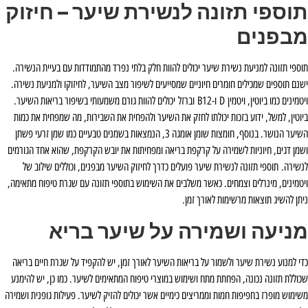
תוספי תזונה לנשירת שיער – חיזוק
מבפנים
תוספי תזונה למניעת נשירת שיער יכולים להוות חלק בלתי נפרד מהתמודדות עם בעיית הנשירה.
ישנם תוספים שמכילים חומרים חיוניים שמסייעים לשיפור מצב השיער, לחיזוקו ולמניעת נשירה.
ויטמינים כמו ביוטין, ויטמין D ו-B12 וברזל יכולים להוות גורם משמעותי בשיפור בריאות השיער.
ביוטין, למשל, ידוע בזכות יכולתו לחזק את השיער ולהפחית את השבירות, מה שמפחית את כמות
השיער הנושר. בנוסף, חומצות שומן אומגה 3, הנמצאות בשמנים טבעיים כמו שמן זרעי פשתן
ושמן דגים, חיוניות לשמירה על קרקפת בריאה ומפחיתות את יובש הקרקפת, שהוא אחד הגורמים
לנשירה. תוספי תזונה לנשירת שיער פועלים כדרך לחיזוק השיער מבפנים, וכוללים שילוב של
ויטמינים, מינרלים וצמחים. כאשר משלבים את השימוש בתוספי תזונה עם שגרת טיפוח מתאימה,
ניתן להשיג תוצאות מרשימות לאורך זמן.
מניעה ושמירה על שיער בריא
כדי למנוע נשירת שיער ולשמור על בריאות השיער לאורך זמן, יש להקפיד על שגרת חיים בריאה
שכוללת תזונה נכונה, הפחתת מתח ושימוש במוצרי טיפוח המתאימים לשיער. כמו כן, יש להימנע
משימוש מופרז בחפיפות חמות וממריצים כימיים אשר יכולים להזיק לשיער. פעילות גופנית ושמירה