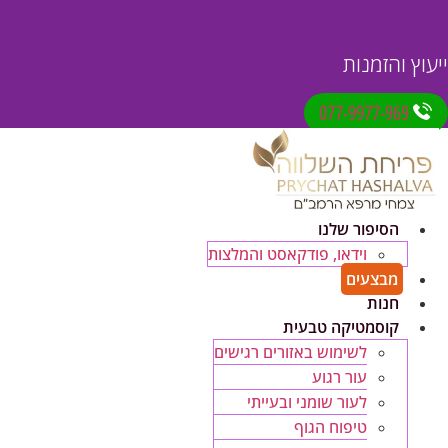
ייעוץ והזמנות
077-9977-969
הסיפור שלנו
וידאו, פודקאסט והמלצות
מבצעים
חנות
קוסמטיקה טבעית
לשימוש באזורים רגישים
עור רגוע
לעור שומני ובעייתי
טיפוח הגוף