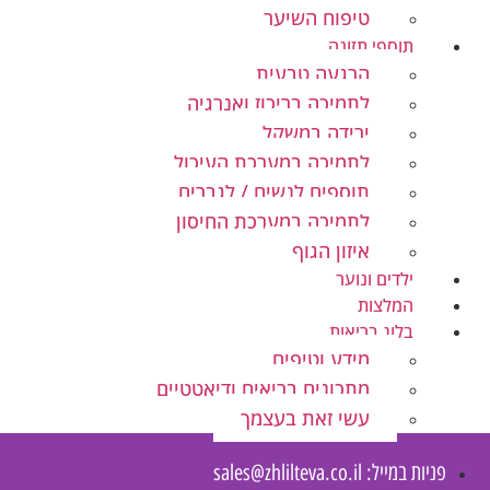
טיפוח השיער
תוספי תזונה
הרגעה טבעית
לתמיכה בריכוז ואנרגיה
ירידה במשקל
לתמיכה במערכת העיכול
תוספים לנשים / לגברים
לתמיכה במערכת החיסון
איזון הגוף
ילדים ונוער
המלצות
בלוג בריאות
מידע וטיפים
מתכונים בריאים ודיאטטיים
עשי זאת בעצמך
פניות במייל:
sales@zhlilteva.co.il