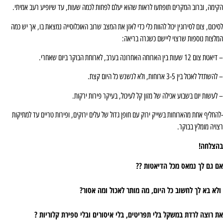
הקימה, וברוב המקרים תופתעו לראות שהוא יעלם לפחות לכמה שעות, עד שיופיע רעב אמיתי.
לסיכום, צום לסירוגין יכול להוות כלי כדי לאזן את המצב שרוב האוכלוסייה נמצאת בו, אך יש כמה
המלצות נוספות שרצוי ליישם כשגרה בריאה:
– דיאטת צום 12 שעות בין הארוחה האחרונה בערב, לארוחת הבוקר ביום שאחרי.
– להשתדל לאכול בין 3-5 ארוחות, ולא לנשנש כל היום קצת.
– לעשות יום בשבוע אכילה של מזון קל לעיכול, בעיקר פירות ירקות.
-להחליף אחת מהארוחות בשייק ירוק עם חופן גדול של עלים ירוקים, ופירות טריים עד למתיקות
רצויה מומלץ בבוקר.
בהצלחה!
אם גם לך נמאס מכל הדיאטות ??
ולא בא לך לחשוב כל היום, מה מותר לאכול ומה אסור?
את רוצה לרדת במשקל בלי תפריטים, בלי איסורים ובלי ספירת קלוריות ?