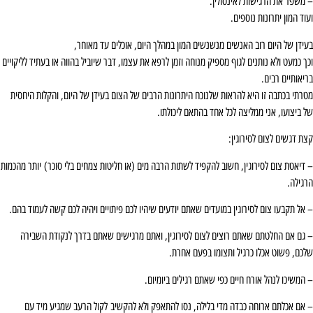
– משפר את הרגישות לאינסולין.
ועוד המון יתרונות נוספים.
בעידן של היום רוב האנשים מנשנשים המון במהלך היום, אוכלים עד מאוחר,
וכך כמעט ולא נותנים לגוף מספיק מנוחה וזמן לרפא את עצמו, דבר שיוביל בהווה או בעתיד לליקויים
בריאותיים רבים.
מטרתי בכתבה זו היא להראות שלנוכח היתרונות הרבים של הצום בעידן של היום, והקלות היחסית
של ביצועו, אני ממליצה לכל אחד בהתאם ליכולתו.
קצת דגשים לצום לסירוגין:
– דיאטת צום לסירוגין, חשוב להקפיד לשתות הרבה מים (או חליטות צמחים בלי סוכר) יותר מהכמות
הרגילה.
– אל תקבעו צום לסירוגין במועדים שאתם יודעים שיהיו לכם פיתויים ויהיה לכם קשה לעמוד בהם.
– גם אם החלטתם שאתם רוצים לצום לסירוגין, ואתם מרגישים שאתם בדרך לנקודת השבירה
שלכם, פשוט אכלו כרגיל ותצומו בפעם אחרת.
– המשיכו לנהל אורח חיים כפי שאתם רגילים ביומיום.
– אם אכלתם ארוחה כבדה מדי בלילה, נסו להתאפק ולא להקשיב לקול הרעב שמגיע מיד עם